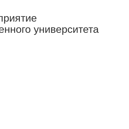
приятие
енного университета